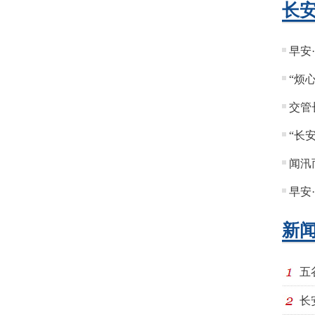
长
早安
“烦
交管
“长
闻汛
早安
新
五
长