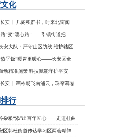
安文化
·长安丨 几阁积群书，时来北窗阅
心路”变“暖心路”——引镇街道把
长安大队：严守山区防线 维护辖区
安热乎饭”暖胃更暖心——长安区全
而动精准施策 科技赋能守护平安 |
·长安丨 画栋朝飞南浦云，珠帘暮卷
闻排行
谷杂粮“添”出百年匠心——走进杜曲
安区郭杜街道传达学习区两会精神