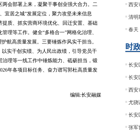
区两会部署上来，凝聚干事创业强大合力。二
西安
、宜居之城”发展定位，聚力攻坚未来信息
清明
济提质、抓实营商环境优化、回迁安置、基础
春天
管理等工作。健全“多格合一”网格化治理、
治理护航高质量发展。三要锤炼作风实干担当。
时
，以实干创实绩、为人民出政绩，引导党员干
层治理等一线工作中锤炼能力、砥砺担当，锻
长安
026年各项目标任务、奋力谱写郭杜高质量发
长安
西安
编辑:
长安融媒
尤骁
长安
张军