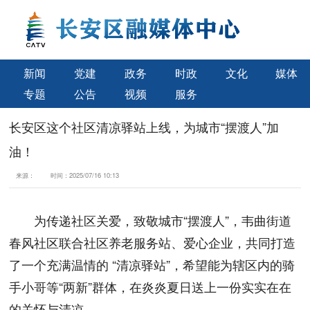
新闻
党建
政务
时政
文化
媒体
专题
公告
视频
服务
长安区这个社区清凉驿站上线，为城市“摆渡人”加
油！
来源：
时间：
2025/07/16 10:13
为传递社区关爱，致敬城市“摆渡人”，韦曲街道
春风社区联合社区养老服务站、爱心企业，共同打造
了一个充满温情的 “清凉驿站”，希望能为辖区内的骑
手小哥等“两新”群体，在炎炎夏日送上一份实实在在
的关怀与清凉。