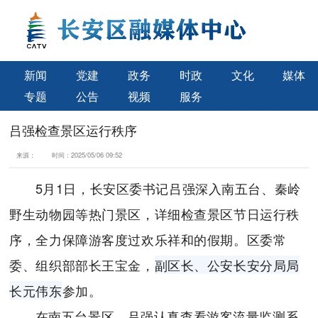
新闻
党建
政务
时政
文化
媒体
专题
公告
视频
服务
吕强检查景区运行秩序
来源：
时间：
2025/05/06 09:52
5月1日，长安区委书记吕强深入南五台、秦岭
野生动物园等热门景区，详细检查景区节日运行秩
序，全力保障游客度过欢乐祥和的假期。区委常
委、组织部部长王宝金，
副区长、公安长安分局局
长元伟东
参加。
在南五台景区，吕强认真查看游客流量监测系